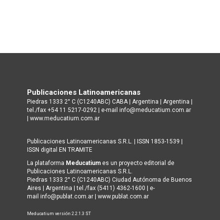
Publicaciones Latinoamericanas
Piedras 1333 2° C (C1240ABC) CABA | Argentina | Argentina |
tel./fax +54 11 5217-0292 | e-mail info@meducatium.com.ar
|
www.meducatium.com.ar
Publicaciones Latinoamericanas S.R.L. | ISSN 1853-1539 |
ISSN digital EN TRAMITE
La plataforma
Meducatium
es un proyecto editorial de
Publicaciones Latinoamericanas S.R.L.
Piedras 1333 2° C (C1240ABC) Ciudad Autónoma de Buenos
Aires | Argentina | tel./fax (5411) 4362-1600 | e-
mail info@publat.com.ar |
www.publat.com.ar
Meducatium versión 2.2.1.3 ST