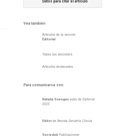
Datos para citar el articulo
Vea también
Artículos de la sección
Editorial
Todas las secciones
Artículos destacados
Para comunicarse con
Natalia
Soengas
autor de
Editorial
2023
Editor
de
Revista Geriatría Clí­nica
Sociedad
Publicaciones