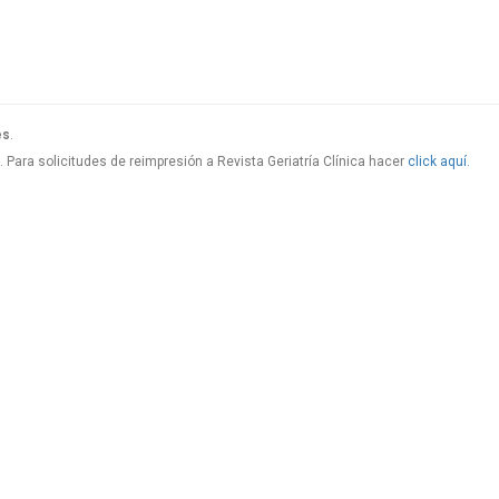
es
.
Para solicitudes de reimpresión a Revista Geriatría Clí­nica hacer
click aquí.