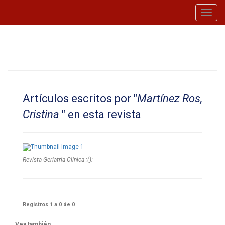
Toggl
navig
Artículos escritos por "
Martínez Ros,
Cristina
" en esta revista
Revista Geriatría Clí­nica ;():-
Registros 1 a 0 de 0
Vea también