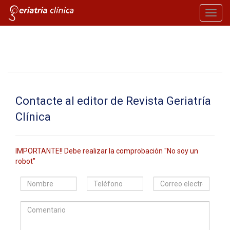
Toggl
navig
Contacte al editor de Revista Geriatría
Clí­nica
IMPORTANTE!! Debe realizar la comprobación "No soy un
robot"