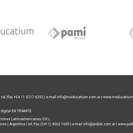
| tel./fax +54 11 5217-0292 | e-mail info@meducatium.com.ar |
www.meducatium
 digital EN TRAMITE
aciones Latinoamericanas S.R.L.
 | Argentina | tel./fax (5411) 4362-1600 | e-mail info@publat.com.ar |
www.publ