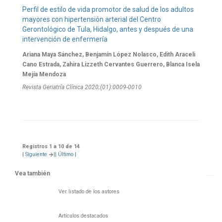
Perfil de estilo de vida promotor de salud de los adultos
mayores con hipertensión arterial del Centro
Gerontológico de Tula, Hidalgo, antes y después de una
intervención de enfermería
Ariana Maya Sánchez, Benjamín López Nolasco, Edith Araceli
Cano Estrada, Zahira Lizzeth Cervantes Guerrero, Blanca Isela
Mejía Mendoza
Revista Geriatría Clí­nica 2020;(01):0009-0010
Registros 1 a 10 de 14
|
Siguiente
|
| Último
|
Vea también
Ver listado de los autores
Artículos destacados